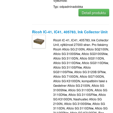
Výtěžnost:
Typ: odpadninadobka
Detail produktu
Ricoh IC-41, IC41, 405783, Ink Collector Unit
Ricoh IC-41, IC41, 405783, Ink Collector
Unit, výtěžnost 27000 stran. Pro tiskárny
Ricoh Aficio SG 2100N, Aficio SG2100N,
Aficio SG 3100SNw, Aficio SG3100SNw,
Aficio SG 3110DN, Aficio SG3110DN,
Aficio SG 3110DNw, Aficio SG3110DNw,
Aficio SG 3110SFNw, Aficio
SG3110SFNw, Aficio SG 3120B SFNw,
Aficio SG 7100DN, Aficio SG7100DN,
Aficio SG K3100DN, kompatibilní také s
Gestetner Aficio SG 2100N, Aficio SG
3100SNw, Aficio SG 3110DN, Aficio SG
3110DNw, Aficio SG 3110SFNw, Aficio
SG K3100DN, Nashuatec Aficio SG
2100N, Aficio SG 3100SNw, Aficio SG
3110DN, Aficio SG 3110DNw, Aficio SG
3110SFNw, Aficio SG K3100DN, Rex