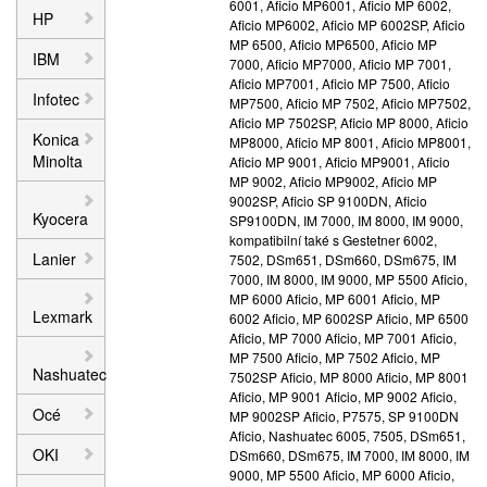
6001, Aficio MP6001, Aficio MP 6002,
HP
Aficio MP6002, Aficio MP 6002SP, Aficio
MP 6500, Aficio MP6500, Aficio MP
IBM
7000, Aficio MP7000, Aficio MP 7001,
Aficio MP7001, Aficio MP 7500, Aficio
Infotec
MP7500, Aficio MP 7502, Aficio MP7502,
Aficio MP 7502SP, Aficio MP 8000, Aficio
Konica
MP8000, Aficio MP 8001, Aficio MP8001,
Minolta
Aficio MP 9001, Aficio MP9001, Aficio
MP 9002, Aficio MP9002, Aficio MP
9002SP, Aficio SP 9100DN, Aficio
Kyocera
SP9100DN, IM 7000, IM 8000, IM 9000,
kompatibilní také s Gestetner 6002,
Lanier
7502, DSm651, DSm660, DSm675, IM
7000, IM 8000, IM 9000, MP 5500 Aficio,
MP 6000 Aficio, MP 6001 Aficio, MP
Lexmark
6002 Aficio, MP 6002SP Aficio, MP 6500
Aficio, MP 7000 Aficio, MP 7001 Aficio,
MP 7500 Aficio, MP 7502 Aficio, MP
Nashuatec
7502SP Aficio, MP 8000 Aficio, MP 8001
Aficio, MP 9001 Aficio, MP 9002 Aficio,
Océ
MP 9002SP Aficio, P7575, SP 9100DN
Aficio, Nashuatec 6005, 7505, DSm651,
OKI
DSm660, DSm675, IM 7000, IM 8000, IM
9000, MP 5500 Aficio, MP 6000 Aficio,