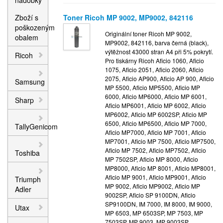
nádobky
Zboží s
Toner Ricoh MP 9002, MP9002, 842116
poškozeným
Originální toner Ricoh MP 9002,
obalem
MP9002, 842116, barva černá (black),
výtěžnost 43000 stran A4 při 5% pokrytí.
Ricoh
Pro tiskárny Ricoh Aficio 1060, Aficio
1075, Aficio 2051, Aficio 2060, Aficio
2075, Aficio AP900, Aficio AP 900, Aficio
Samsung
MP 5500, Aficio MP5500, Aficio MP
6000, Aficio MP6000, Aficio MP 6001,
Sharp
Aficio MP6001, Aficio MP 6002, Aficio
MP6002, Aficio MP 6002SP, Aficio MP
6500, Aficio MP6500, Aficio MP 7000,
TallyGenicom
Aficio MP7000, Aficio MP 7001, Aficio
MP7001, Aficio MP 7500, Aficio MP7500,
Aficio MP 7502, Aficio MP7502, Aficio
Toshiba
MP 7502SP, Aficio MP 8000, Aficio
MP8000, Aficio MP 8001, Aficio MP8001,
Aficio MP 9001, Aficio MP9001, Aficio
Triumph
MP 9002, Aficio MP9002, Aficio MP
Adler
9002SP, Aficio SP 9100DN, Aficio
SP9100DN, IM 7000, IM 8000, IM 9000,
Utax
MP 6503, MP 6503SP, MP 7503, MP
7503SP, MP 9003, MP 9003SP,