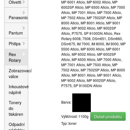
Olivetti
MP 6001 Aficio, MP 6002 Aficio, MP
6002SP Aficio, MP 6500 Aficio, MP 7000
Aficio, MP 7001 Aficio, MP 7500 Aficio,
Panasonic
MP 7502 Aficio, MP 7502SP Aficio, MP
8000 Aficio, MP 8001 Aficio, MP 9001
Aficio, MP 9002 Aficio, MP 9002SP
Pantum
Aficio, P7575, SP 9100DN Aficio, Rex
Rotary 6008, 7508, DSm651, DSm660,
Philips
DSm675, IM 7000, IM 8000, IM 9000, MP
5500 Aficio, MP 6000 Aficio, MP 6001
Rex
Aficio, MP 6002 Aficio, MP 6002SP
Aficio, MP 6500 Aficio, MP 7000 Aficio,
Rotary
MP 7001 Aficio, MP 7500 Aficio, MP
7502 Aficio, MP 7502SP Aficio, MP 8000
Zobrazovací
Aficio, MP 8001 Aficio, MP 9001 Aficio,
válce
MP 9002 Aficio, MP 9002SP Aficio,
P7575, SP 9100DN Aficio
Inkoustové
náplně
Tonery
Barva:
do
tiskáren
Detail produktu
Výtěžnost: 1100g
Typ: toner
Odpadní