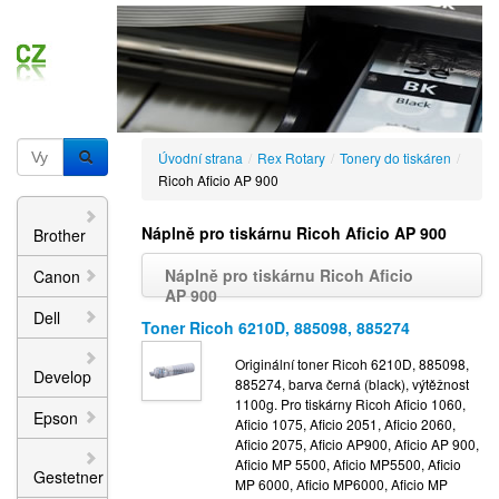
Úvodní strana
/
Rex Rotary
/
Tonery do tiskáren
/
Ricoh Aficio AP 900
Náplně pro tiskárnu Ricoh Aficio AP 900
Brother
Náplně pro tiskárnu Ricoh Aficio
Canon
AP 900
Dell
Toner Ricoh 6210D, 885098, 885274
Originální toner Ricoh 6210D, 885098,
Develop
885274, barva černá (black), výtěžnost
1100g. Pro tiskárny Ricoh Aficio 1060,
Epson
Aficio 1075, Aficio 2051, Aficio 2060,
Aficio 2075, Aficio AP900, Aficio AP 900,
Aficio MP 5500, Aficio MP5500, Aficio
Gestetner
MP 6000, Aficio MP6000, Aficio MP