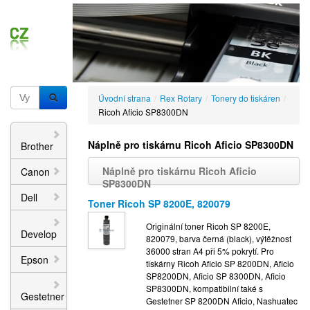
Úvodní strana
/
Rex Rotary
/
Tonery do tiskáren
/
Ricoh Aficio SP8300DN
Náplně pro tiskárnu Ricoh Aficio SP8300DN
Brother
Náplně pro tiskárnu Ricoh Aficio
Canon
SP8300DN
Dell
Toner Ricoh SP 8200E, 820079
Originální toner Ricoh SP 8200E,
Develop
820079, barva černá (black), výtěžnost
36000 stran A4 při 5% pokrytí. Pro
Epson
tiskárny Ricoh Aficio SP 8200DN, Aficio
SP8200DN, Aficio SP 8300DN, Aficio
SP8300DN, kompatibilní také s
Gestetner
Gestetner SP 8200DN Aficio, Nashuatec