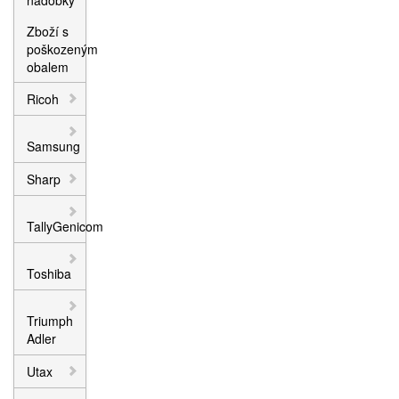
nádobky
Zboží s
poškozeným
obalem
Ricoh
Samsung
Sharp
TallyGenicom
Toshiba
Triumph
Adler
Utax