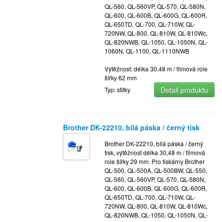
QL-560, QL-560VP, QL-570, QL-580N,
QL-600, QL-600B, QL-600G, QL-600R,
QL-650TD, QL-700, QL-710W, QL-
720NW, QL-800, QL-810W, QL-810Wc,
QL-820NWB, QL-1050, QL-1050N, QL-
1060N, QL-1100, QL-1110NWB
Výtěžnost: délka 30,48 m / filmová role
šířky 62 mm
Detail produktu
Typ: stitky
Brother DK-22210, bílá páska / černý tisk
Brother DK-22210, bílá páska / černý
tisk, výtěžnost délka 30,48 m / filmová
role šířky 29 mm. Pro tiskárny Brother
QL-500, QL-500A, QL-500BW, QL-550,
QL-560, QL-560VP, QL-570, QL-580N,
QL-600, QL-600B, QL-600G, QL-600R,
QL-650TD, QL-700, QL-710W, QL-
720NW, QL-800, QL-810W, QL-810Wc,
QL-820NWB, QL-1050, QL-1050N, QL-