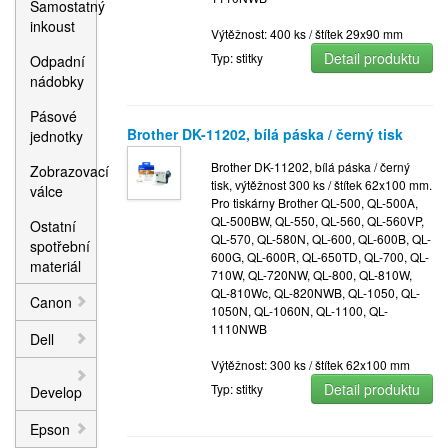
Samostatný
inkoust
Výtěžnost: 400 ks / štítek 29x90 mm
Detail produktu
Typ: stitky
Odpadní
nádobky
Pásové
Brother DK-11202, bílá páska / černý tisk
jednotky
Brother DK-11202, bílá páska / černý
Zobrazovací
tisk, výtěžnost 300 ks / štítek 62x100 mm.
válce
Pro tiskárny Brother QL-500, QL-500A,
QL-500BW, QL-550, QL-560, QL-560VP,
Ostatní
QL-570, QL-580N, QL-600, QL-600B, QL-
spotřební
600G, QL-600R, QL-650TD, QL-700, QL-
materiál
710W, QL-720NW, QL-800, QL-810W,
QL-810Wc, QL-820NWB, QL-1050, QL-
Canon
1050N, QL-1060N, QL-1100, QL-
1110NWB
Dell
Výtěžnost: 300 ks / štítek 62x100 mm
Detail produktu
Typ: stitky
Develop
Epson