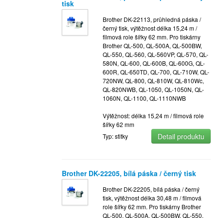
tisk
Brother DK-22113, průhledná páska /
černý tisk, výtěžnost délka 15,24 m /
filmová role šířky 62 mm. Pro tiskárny
Brother QL-500, QL-500A, QL-500BW,
QL-550, QL-560, QL-560VP, QL-570, QL-
580N, QL-600, QL-600B, QL-600G, QL-
600R, QL-650TD, QL-700, QL-710W, QL-
720NW, QL-800, QL-810W, QL-810Wc,
QL-820NWB, QL-1050, QL-1050N, QL-
1060N, QL-1100, QL-1110NWB
Výtěžnost: délka 15,24 m / filmová role
šířky 62 mm
Detail produktu
Typ: stitky
Brother DK-22205, bílá páska / černý tisk
Brother DK-22205, bílá páska / černý
tisk, výtěžnost délka 30,48 m / filmová
role šířky 62 mm. Pro tiskárny Brother
QL-500, QL-500A, QL-500BW, QL-550,