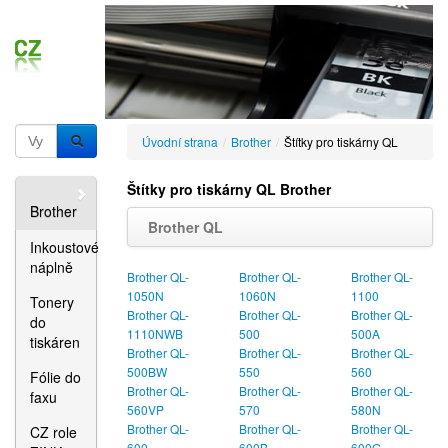
Úvodní strana
/
Brother
/
Štítky pro tiskárny QL
Štítky pro tiskárny QL Brother
Brother
Brother QL
Inkoustové
náplně
Brother QL-
Brother QL-
Brother QL-
1050N
1060N
1100
Tonery
Brother QL-
Brother QL-
Brother QL-
do
1110NWB
500
500A
tiskáren
Brother QL-
Brother QL-
Brother QL-
500BW
550
560
Fólie do
Brother QL-
Brother QL-
Brother QL-
faxu
560VP
570
580N
Brother QL-
Brother QL-
Brother QL-
CZ role
600
600B
600G