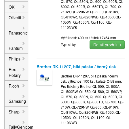
QL-570, QL-580N, QL-600, QL-600B, QL-
OKI
600G, QL-600R, QL-650TD, QL-700, QL-
710W, QL-720NW, QL-800, QL-810W,
QL-810Wc, QL-820NWB, QL-1050, QL-
Olivetti
1050N, QL-1060N, QL-1100, QL-
1110NWB
Panasonic
Výtěžnost: 400 ks / štítek 17x54 mm
Detail produktu
Typ: stitky
Pantum
Philips
Brother DK-11207, bílá páska / černý tisk
Rex
Rotary
Brother DK-11207, bílá páska / černý
tisk, výtěžnost 100 ks / kulaté ∅ 58 mm.
Ricoh
Pro tiskárny Brother QL-500, QL-500A,
QL-500BW, QL-550, QL-560, QL-560VP,
QL-570, QL-580N, QL-600, QL-600B, QL-
Samsung
600G, QL-600R, QL-650TD, QL-700, QL-
710W, QL-720NW, QL-800, QL-810W,
Sharp
QL-810Wc, QL-820NWB, QL-1050, QL-
1050N, QL-1060N, QL-1100, QL-
1110NWB
TallyGenicom