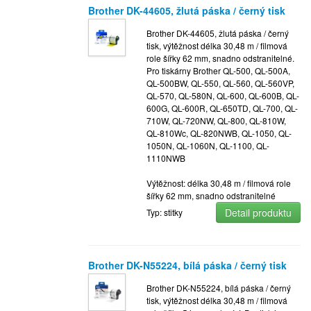
Brother DK-44605, žlutá páska / černý tisk
Brother DK-44605, žlutá páska / černý
tisk, výtěžnost délka 30,48 m / filmová
role šířky 62 mm, snadno odstranitelné.
Pro tiskárny Brother QL-500, QL-500A,
QL-500BW, QL-550, QL-560, QL-560VP,
QL-570, QL-580N, QL-600, QL-600B, QL-
600G, QL-600R, QL-650TD, QL-700, QL-
710W, QL-720NW, QL-800, QL-810W,
QL-810Wc, QL-820NWB, QL-1050, QL-
1050N, QL-1060N, QL-1100, QL-
1110NWB
Výtěžnost: délka 30,48 m / filmová role
šířky 62 mm, snadno odstranitelné
Detail produktu
Typ: stitky
Brother DK-N55224, bílá páska / černý tisk
Brother DK-N55224, bílá páska / černý
tisk, výtěžnost délka 30,48 m / filmová