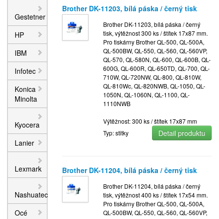
Brother DK-11203, bílá páska / černý tisk
Gestetner
Brother DK-11203, bílá páska / černý
tisk, výtěžnost 300 ks / štítek 17x87 mm.
HP
Pro tiskárny Brother QL-500, QL-500A,
QL-500BW, QL-550, QL-560, QL-560VP,
IBM
QL-570, QL-580N, QL-600, QL-600B, QL-
600G, QL-600R, QL-650TD, QL-700, QL-
Infotec
710W, QL-720NW, QL-800, QL-810W,
QL-810Wc, QL-820NWB, QL-1050, QL-
Konica
1050N, QL-1060N, QL-1100, QL-
Minolta
1110NWB
Výtěžnost: 300 ks / štítek 17x87 mm
Kyocera
Detail produktu
Typ: stitky
Lanier
Lexmark
Brother DK-11204, bílá páska / černý tisk
Brother DK-11204, bílá páska / černý
Nashuatec
tisk, výtěžnost 400 ks / štítek 17x54 mm.
Pro tiskárny Brother QL-500, QL-500A,
Océ
QL-500BW, QL-550, QL-560, QL-560VP,