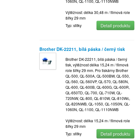
1060N, QL-1100, QL-1110NWB
Výtěžnost: délka 30,48 m / filmová role
šířky 29 mm
Detail produktu
Typ: stitky
Brother DK-22211, bílá páska / černý tisk
Brother DK-22211, bílá páska / černý
tisk, výtěžnost délka 15,24 m / filmová
role šířky 29 mm. Pro tiskárny Brother
QL-500, QL-500A, QL-500BW, QL-550,
QL-560, QL-560VP, QL-570, QL-580N,
QL-600, QL-600B, QL-600G, QL-600R,
QL-650TD, QL-700, QL-710W, QL-
720NW, QL-800, QL-810W, QL-810Wc,
QL-820NWB, QL-1050, QL-1050N, QL-
1060N, QL-1100, QL-1110NWB
Výtěžnost: délka 15,24 m / filmová role
šířky 29 mm
Detail produktu
Typ: stitky