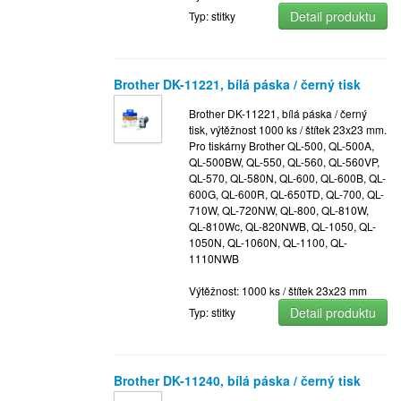
Detail produktu
Typ: stitky
Brother DK-11221, bílá páska / černý tisk
Brother DK-11221, bílá páska / černý
tisk, výtěžnost 1000 ks / štítek 23x23 mm.
Pro tiskárny Brother QL-500, QL-500A,
QL-500BW, QL-550, QL-560, QL-560VP,
QL-570, QL-580N, QL-600, QL-600B, QL-
600G, QL-600R, QL-650TD, QL-700, QL-
710W, QL-720NW, QL-800, QL-810W,
QL-810Wc, QL-820NWB, QL-1050, QL-
1050N, QL-1060N, QL-1100, QL-
1110NWB
Výtěžnost: 1000 ks / štítek 23x23 mm
Detail produktu
Typ: stitky
Brother DK-11240, bílá páska / černý tisk