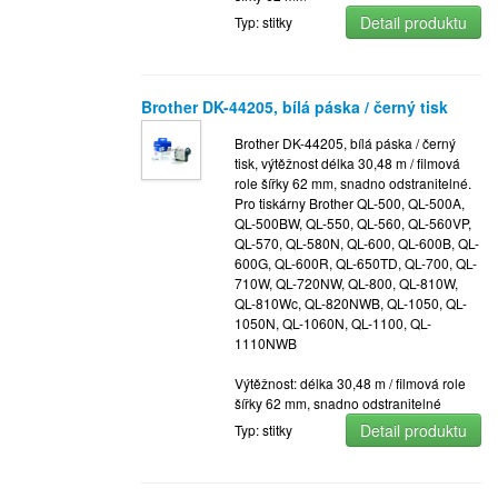
Detail produktu
Typ: stitky
Brother DK-44205, bílá páska / černý tisk
Brother DK-44205, bílá páska / černý
tisk, výtěžnost délka 30,48 m / filmová
role šířky 62 mm, snadno odstranitelné.
Pro tiskárny Brother QL-500, QL-500A,
QL-500BW, QL-550, QL-560, QL-560VP,
QL-570, QL-580N, QL-600, QL-600B, QL-
600G, QL-600R, QL-650TD, QL-700, QL-
710W, QL-720NW, QL-800, QL-810W,
QL-810Wc, QL-820NWB, QL-1050, QL-
1050N, QL-1060N, QL-1100, QL-
1110NWB
Výtěžnost: délka 30,48 m / filmová role
šířky 62 mm, snadno odstranitelné
Detail produktu
Typ: stitky