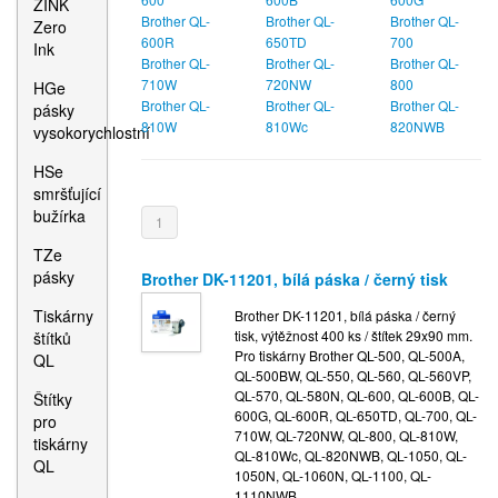
ZINK
Brother QL-
Brother QL-
Brother QL-
Zero
600R
650TD
700
Ink
Brother QL-
Brother QL-
Brother QL-
710W
720NW
800
HGe
Brother QL-
Brother QL-
Brother QL-
pásky
810W
810Wc
820NWB
vysokorychlostní
HSe
smršťující
bužírka
1
TZe
pásky
Brother DK-11201, bílá páska / černý tisk
Tiskárny
Brother DK-11201, bílá páska / černý
tisk, výtěžnost 400 ks / štítek 29x90 mm.
štítků
Pro tiskárny Brother QL-500, QL-500A,
QL
QL-500BW, QL-550, QL-560, QL-560VP,
QL-570, QL-580N, QL-600, QL-600B, QL-
Štítky
600G, QL-600R, QL-650TD, QL-700, QL-
pro
710W, QL-720NW, QL-800, QL-810W,
tiskárny
QL-810Wc, QL-820NWB, QL-1050, QL-
QL
1050N, QL-1060N, QL-1100, QL-
1110NWB