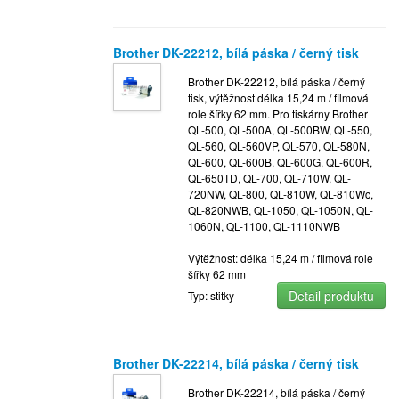
Brother DK-22212, bílá páska / černý tisk
Brother DK-22212, bílá páska / černý
tisk, výtěžnost délka 15,24 m / filmová
role šířky 62 mm. Pro tiskárny Brother
QL-500, QL-500A, QL-500BW, QL-550,
QL-560, QL-560VP, QL-570, QL-580N,
QL-600, QL-600B, QL-600G, QL-600R,
QL-650TD, QL-700, QL-710W, QL-
720NW, QL-800, QL-810W, QL-810Wc,
QL-820NWB, QL-1050, QL-1050N, QL-
1060N, QL-1100, QL-1110NWB
Výtěžnost: délka 15,24 m / filmová role
šířky 62 mm
Detail produktu
Typ: stitky
Brother DK-22214, bílá páska / černý tisk
Brother DK-22214, bílá páska / černý