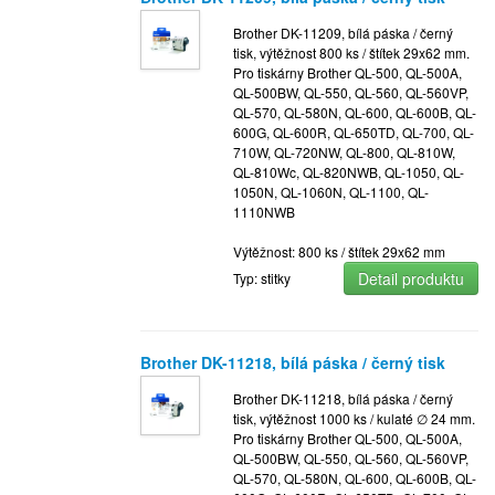
Brother DK-11209, bílá páska / černý
tisk, výtěžnost 800 ks / štítek 29x62 mm.
Pro tiskárny Brother QL-500, QL-500A,
QL-500BW, QL-550, QL-560, QL-560VP,
QL-570, QL-580N, QL-600, QL-600B, QL-
600G, QL-600R, QL-650TD, QL-700, QL-
710W, QL-720NW, QL-800, QL-810W,
QL-810Wc, QL-820NWB, QL-1050, QL-
1050N, QL-1060N, QL-1100, QL-
1110NWB
Výtěžnost: 800 ks / štítek 29x62 mm
Detail produktu
Typ: stitky
Brother DK-11218, bílá páska / černý tisk
Brother DK-11218, bílá páska / černý
tisk, výtěžnost 1000 ks / kulaté ∅ 24 mm.
Pro tiskárny Brother QL-500, QL-500A,
QL-500BW, QL-550, QL-560, QL-560VP,
QL-570, QL-580N, QL-600, QL-600B, QL-