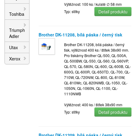
Výtěžnost: 100 ks / kulaté ∅ 58 mm
Detail produktu
Typ: stitky
Toshiba
Triumph
Brother DK-11208, bílá páska / černý tisk
Adler
Brother DK-11208, bílá páska / černý
Utax
tisk, výtěžnost 400 ks / štítek 38x90 mm.
Pro tiskárny Brother QL-500, QL-500A,
Xerox
QL-500BW, QL-550, QL-560, QL-560VP,
QL-570, QL-580N, QL-600, QL-600B, QL-
600G, QL-600R, QL-650TD, QL-700, QL-
710W, QL-720NW, QL-800, QL-810W,
QL-810Wc, QL-820NWB, QL-1050, QL-
1050N, QL-1060N, QL-1100, QL-
1110NWB
Výtěžnost: 400 ks / štítek 38x90 mm
Detail produktu
Typ: stitky
Brother DK-11209, bílá páska / černý tisk