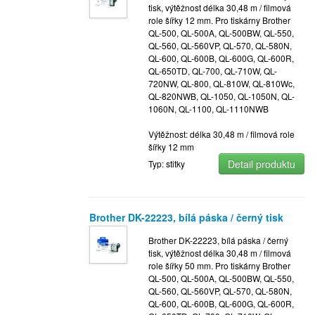
tisk, výtěžnost délka 30,48 m / filmová
role šířky 12 mm. Pro tiskárny Brother
QL-500, QL-500A, QL-500BW, QL-550,
QL-560, QL-560VP, QL-570, QL-580N,
QL-600, QL-600B, QL-600G, QL-600R,
QL-650TD, QL-700, QL-710W, QL-
720NW, QL-800, QL-810W, QL-810Wc,
QL-820NWB, QL-1050, QL-1050N, QL-
1060N, QL-1100, QL-1110NWB
Výtěžnost: délka 30,48 m / filmová role
šířky 12 mm
Detail produktu
Typ: stitky
Brother DK-22223, bílá páska / černý tisk
Brother DK-22223, bílá páska / černý
tisk, výtěžnost délka 30,48 m / filmová
role šířky 50 mm. Pro tiskárny Brother
QL-500, QL-500A, QL-500BW, QL-550,
QL-560, QL-560VP, QL-570, QL-580N,
QL-600, QL-600B, QL-600G, QL-600R,