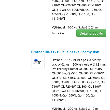
600G, QL-600R, QL-650TD, QL-700, QL-
710W, QL-720NW, QL-800, QL-810W,
QL-810Wc, QL-820NWB, QL-1050, QL-
1050N, QL-1060N, QL-1100, QL-
1110NWB
Výtěžnost: 1000 ks / kulaté ∅ 24 mm
Detail produktu
Typ: stitky
Brother DK-11219, bílá páska / černý tisk
Brother DK-11219, bílá páska / černý
tisk, výtěžnost 1200 ks / kulaté ∅ 12 mm.
Pro tiskárny Brother QL-500, QL-500A,
QL-500BW, QL-550, QL-560, QL-560VP,
QL-570, QL-580N, QL-600, QL-600B, QL-
600G, QL-600R, QL-650TD, QL-700, QL-
710W, QL-720NW, QL-800, QL-810W,
QL-810Wc, QL-820NWB, QL-1050, QL-
1050N, QL-1060N, QL-1100, QL-
1110NWB
Výtěžnost: 1200 ks / kulaté ∅ 12 mm