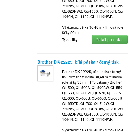
QL-650TD, QL-700, QL-710W, QL-
720NW, QL-800, QL-810W, QL-810Wc,
QL-820NWB, QL-1050, QL-1050N, QL-
1060N, QL-1100, QL-1110NWB
Výtěžnost: délka 30,48 m / filmová role
šířky 50 mm
Detail produktu
Typ: stitky
Brother DK-22225, bílá páska / černý tisk
Brother DK-22225, bílá páska / černý
tisk, výtěžnost délka 30,48 m / filmová
role šířky 38 mm. Pro tiskárny Brother
QL-500, QL-500A, QL-500BW, QL-550,
QL-560, QL-560VP, QL-570, QL-580N,
QL-600, QL-600B, QL-600G, QL-600R,
QL-650TD, QL-700, QL-710W, QL-
720NW, QL-800, QL-810W, QL-810Wc,
QL-820NWB, QL-1050, QL-1050N, QL-
1060N, QL-1100, QL-1110NWB
Výtěžnost: délka 30,48 m / filmová role