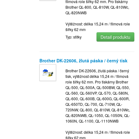
filmová role šířky 62 mm. Pro tiskárny
Brother QL-800, QL-810W, QL-810Wc,
QL-820NWB
Výtěžnost: délka 15,24 m / filmová role
šířky 62 mm
Detail produktu
Typ: stitky
Brother DK-22606, žlutá páska / černý tisk
Brother DK-22606, žlutá páska / černý
tisk, výtěžnost délka 15,24 m / filmová
role šířky 62 mm. Pro tiskárny Brother
QL-500, QL-500A, QL-500BW, QL-550,
QL-560, QL-560VP, QL-570, QL-580N,
QL-600, QL-600B, QL-600G, QL-600R,
QL-650TD, QL-700, QL-710W, QL-
720NW, QL-800, QL-810W, QL-810Wc,
QL-820NWB, QL-1050, QL-1050N, QL-
1060N, QL-1100, QL-1110NWB
Výtěžnost: délka 15,24 m / filmová role
šířky 62 mm