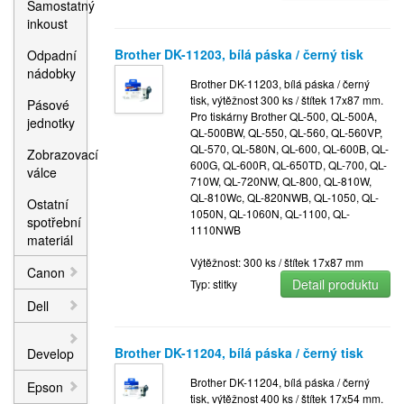
Samostatný
inkoust
Brother DK-11203, bílá páska / černý tisk
Odpadní
nádobky
Brother DK-11203, bílá páska / černý
tisk, výtěžnost 300 ks / štítek 17x87 mm.
Pásové
Pro tiskárny Brother QL-500, QL-500A,
jednotky
QL-500BW, QL-550, QL-560, QL-560VP,
QL-570, QL-580N, QL-600, QL-600B, QL-
Zobrazovací
600G, QL-600R, QL-650TD, QL-700, QL-
válce
710W, QL-720NW, QL-800, QL-810W,
QL-810Wc, QL-820NWB, QL-1050, QL-
Ostatní
1050N, QL-1060N, QL-1100, QL-
spotřební
1110NWB
materiál
Výtěžnost: 300 ks / štítek 17x87 mm
Canon
Detail produktu
Typ: stitky
Dell
Brother DK-11204, bílá páska / černý tisk
Develop
Brother DK-11204, bílá páska / černý
Epson
tisk, výtěžnost 400 ks / štítek 17x54 mm.