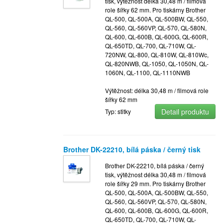
tisk, výtěžnost délka 30,48 m / filmová
role šířky 62 mm. Pro tiskárny Brother
QL-500, QL-500A, QL-500BW, QL-550,
QL-560, QL-560VP, QL-570, QL-580N,
QL-600, QL-600B, QL-600G, QL-600R,
QL-650TD, QL-700, QL-710W, QL-
720NW, QL-800, QL-810W, QL-810Wc,
QL-820NWB, QL-1050, QL-1050N, QL-
1060N, QL-1100, QL-1110NWB
Výtěžnost: délka 30,48 m / filmová role
šířky 62 mm
Detail produktu
Typ: stitky
Brother DK-22210, bílá páska / černý tisk
Brother DK-22210, bílá páska / černý
tisk, výtěžnost délka 30,48 m / filmová
role šířky 29 mm. Pro tiskárny Brother
QL-500, QL-500A, QL-500BW, QL-550,
QL-560, QL-560VP, QL-570, QL-580N,
QL-600, QL-600B, QL-600G, QL-600R,
QL-650TD, QL-700, QL-710W, QL-