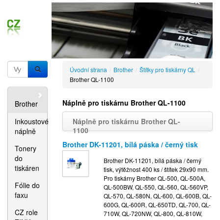
Úvodní strana
/
Brother
/
Štítky pro tiskárny QL
/
Brother QL-1100
Náplně pro tiskárnu Brother QL-1100
Brother
Inkoustové
Náplně pro tiskárnu Brother QL-
1100
náplně
Brother DK-11201, bílá páska / černý tisk
Tonery
do
Brother DK-11201, bílá páska / černý
tiskáren
tisk, výtěžnost 400 ks / štítek 29x90 mm.
Pro tiskárny Brother QL-500, QL-500A,
Fólie do
QL-500BW, QL-550, QL-560, QL-560VP,
faxu
QL-570, QL-580N, QL-600, QL-600B, QL-
600G, QL-600R, QL-650TD, QL-700, QL-
CZ role
710W, QL-720NW, QL-800, QL-810W,