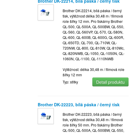
Brother DK-22214, bílá páska / černý tisk
Brother DK-22214, bílá páska / černý
tisk, výtěžnost délka 30,48 m / filmová
role šířky 12 mm. Pro tiskárny Brother
QL-500, QL-500A, QL-500BW, QL-550,
QL-560, QL-560VP, QL-570, QL-580N,
QL-600, QL-600B, QL-600G, QL-600R,
QL-650TD, QL-700, QL-710W, QL-
720NW, QL-800, QL-810W, QL-810Wc,
QL-820NWB, QL-1050, QL-1050N, QL-
1060N, QL-1100, QL-1110NWB
Výtěžnost: délka 30,48 m / filmová role
šířky 12 mm
Detail produktu
Typ: stitky
Brother DK-22223, bílá páska / černý tisk
Brother DK-22223, bílá páska / černý
tisk, výtěžnost délka 30,48 m / filmová
role šířky 50 mm. Pro tiskárny Brother
QL-500, QL-500A, QL-500BW, QL-550,