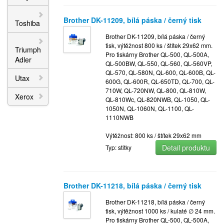
Brother DK-11209, bílá páska / černý tisk
Toshiba
Brother DK-11209, bílá páska / černý
tisk, výtěžnost 800 ks / štítek 29x62 mm.
Triumph
Pro tiskárny Brother QL-500, QL-500A,
Adler
QL-500BW, QL-550, QL-560, QL-560VP,
QL-570, QL-580N, QL-600, QL-600B, QL-
Utax
600G, QL-600R, QL-650TD, QL-700, QL-
710W, QL-720NW, QL-800, QL-810W,
Xerox
QL-810Wc, QL-820NWB, QL-1050, QL-
1050N, QL-1060N, QL-1100, QL-
1110NWB
Výtěžnost: 800 ks / štítek 29x62 mm
Detail produktu
Typ: stitky
Brother DK-11218, bílá páska / černý tisk
Brother DK-11218, bílá páska / černý
tisk, výtěžnost 1000 ks / kulaté ∅ 24 mm.
Pro tiskárny Brother QL-500, QL-500A,