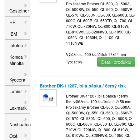
Pro tiskárny Brother QL-500, QL-500A,
QL-500BW, QL-550, QL-560, QL-560VP,
Gestetner
QL-570, QL-580N, QL-600, QL-600B, QL-
600G, QL-600R, QL-650TD, QL-700, QL-
HP
710W, QL-720NW, QL-800, QL-810W,
QL-810Wc, QL-820NWB, QL-1050, QL-
IBM
1050N, QL-1060N, QL-1100, QL-
1110NWB
Infotec
Výtěžnost: 400 ks / štítek 17x54 mm
Konica
Detail produktu
Typ: stitky
Minolta
Kyocera
Brother DK-11207, bílá páska / černý tisk
Lanier
Brother DK-11207, bílá páska / černý
tisk, výtěžnost 100 ks / kulaté ∅ 58 mm.
Pro tiskárny Brother QL-500, QL-500A,
Lexmark
QL-500BW, QL-550, QL-560, QL-560VP,
QL-570, QL-580N, QL-600, QL-600B, QL-
Nashuatec
600G, QL-600R, QL-650TD, QL-700, QL-
710W, QL-720NW, QL-800, QL-810W,
QL-810Wc, QL-820NWB, QL-1050, QL-
Océ