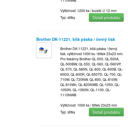
1110NWB
Výtěžnost: 1200 ks / kulaté ∅ 12 mm
Detail produktu
Typ: stitky
Brother DK-11221, bílá páska / černý tisk
Brother DK-11221, bílá páska / černý
tisk, výtěžnost 1000 ks / štítek 23x23 mm.
Pro tiskárny Brother QL-500, QL-500A,
QL-500BW, QL-550, QL-560, QL-560VP,
QL-570, QL-580N, QL-600, QL-600B, QL-
600G, QL-600R, QL-650TD, QL-700, QL-
710W, QL-720NW, QL-800, QL-810W,
QL-810Wc, QL-820NWB, QL-1050, QL-
1050N, QL-1060N, QL-1100, QL-
1110NWB
Výtěžnost: 1000 ks / štítek 23x23 mm
Detail produktu
Typ: stitky