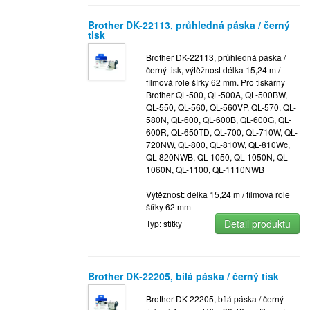
Brother DK-22113, průhledná páska / černý
tisk
Brother DK-22113, průhledná páska /
černý tisk, výtěžnost délka 15,24 m /
filmová role šířky 62 mm. Pro tiskárny
Brother QL-500, QL-500A, QL-500BW,
QL-550, QL-560, QL-560VP, QL-570, QL-
580N, QL-600, QL-600B, QL-600G, QL-
600R, QL-650TD, QL-700, QL-710W, QL-
720NW, QL-800, QL-810W, QL-810Wc,
QL-820NWB, QL-1050, QL-1050N, QL-
1060N, QL-1100, QL-1110NWB
Výtěžnost: délka 15,24 m / filmová role
šířky 62 mm
Detail produktu
Typ: stitky
Brother DK-22205, bílá páska / černý tisk
Brother DK-22205, bílá páska / černý