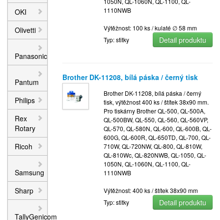
1050N, QL-1060N, QL-1100, QL-
1110NWB
OKI
Výtěžnost: 100 ks / kulaté ∅ 58 mm
Olivetti
Detail produktu
Typ: stitky
Panasonic
Brother DK-11208, bílá páska / černý tisk
Pantum
Brother DK-11208, bílá páska / černý
Philips
tisk, výtěžnost 400 ks / štítek 38x90 mm.
Pro tiskárny Brother QL-500, QL-500A,
Rex
QL-500BW, QL-550, QL-560, QL-560VP,
Rotary
QL-570, QL-580N, QL-600, QL-600B, QL-
600G, QL-600R, QL-650TD, QL-700, QL-
Ricoh
710W, QL-720NW, QL-800, QL-810W,
QL-810Wc, QL-820NWB, QL-1050, QL-
1050N, QL-1060N, QL-1100, QL-
Samsung
1110NWB
Sharp
Výtěžnost: 400 ks / štítek 38x90 mm
Detail produktu
Typ: stitky
TallyGenicom