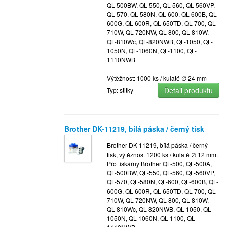
QL-500BW, QL-550, QL-560, QL-560VP,
QL-570, QL-580N, QL-600, QL-600B, QL-
600G, QL-600R, QL-650TD, QL-700, QL-
710W, QL-720NW, QL-800, QL-810W,
QL-810Wc, QL-820NWB, QL-1050, QL-
1050N, QL-1060N, QL-1100, QL-
1110NWB
Výtěžnost: 1000 ks / kulaté ∅ 24 mm
Detail produktu
Typ: stitky
Brother DK-11219, bílá páska / černý tisk
Brother DK-11219, bílá páska / černý
tisk, výtěžnost 1200 ks / kulaté ∅ 12 mm.
Pro tiskárny Brother QL-500, QL-500A,
QL-500BW, QL-550, QL-560, QL-560VP,
QL-570, QL-580N, QL-600, QL-600B, QL-
600G, QL-600R, QL-650TD, QL-700, QL-
710W, QL-720NW, QL-800, QL-810W,
QL-810Wc, QL-820NWB, QL-1050, QL-
1050N, QL-1060N, QL-1100, QL-