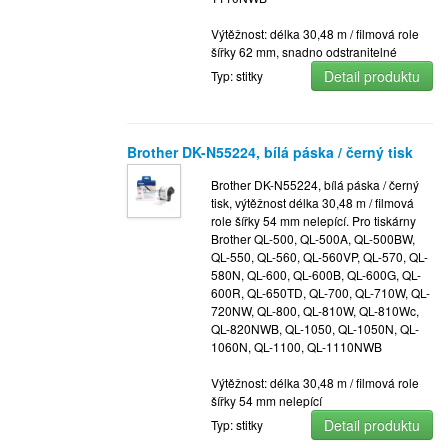
Výtěžnost: délka 30,48 m / filmová role
šířky 62 mm, snadno odstranitelné
Detail produktu
Typ: stitky
Brother DK-N55224, bílá páska / černý tisk
Brother DK-N55224, bílá páska / černý
tisk, výtěžnost délka 30,48 m / filmová
role šířky 54 mm nelepící. Pro tiskárny
Brother QL-500, QL-500A, QL-500BW,
QL-550, QL-560, QL-560VP, QL-570, QL-
580N, QL-600, QL-600B, QL-600G, QL-
600R, QL-650TD, QL-700, QL-710W, QL-
720NW, QL-800, QL-810W, QL-810Wc,
QL-820NWB, QL-1050, QL-1050N, QL-
1060N, QL-1100, QL-1110NWB
Výtěžnost: délka 30,48 m / filmová role
šířky 54 mm nelepící
Detail produktu
Typ: stitky