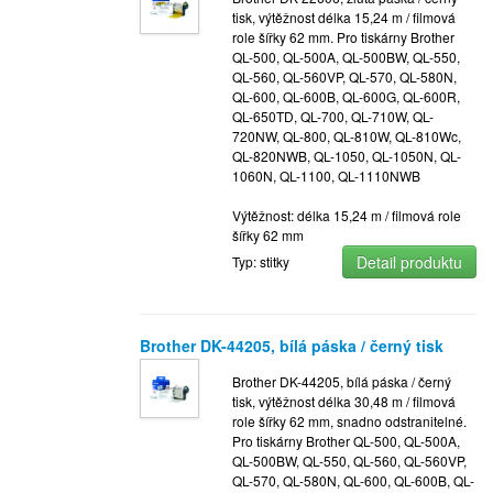
tisk, výtěžnost délka 15,24 m / filmová
role šířky 62 mm. Pro tiskárny Brother
QL-500, QL-500A, QL-500BW, QL-550,
QL-560, QL-560VP, QL-570, QL-580N,
QL-600, QL-600B, QL-600G, QL-600R,
QL-650TD, QL-700, QL-710W, QL-
720NW, QL-800, QL-810W, QL-810Wc,
QL-820NWB, QL-1050, QL-1050N, QL-
1060N, QL-1100, QL-1110NWB
Výtěžnost: délka 15,24 m / filmová role
šířky 62 mm
Detail produktu
Typ: stitky
Brother DK-44205, bílá páska / černý tisk
Brother DK-44205, bílá páska / černý
tisk, výtěžnost délka 30,48 m / filmová
role šířky 62 mm, snadno odstranitelné.
Pro tiskárny Brother QL-500, QL-500A,
QL-500BW, QL-550, QL-560, QL-560VP,
QL-570, QL-580N, QL-600, QL-600B, QL-