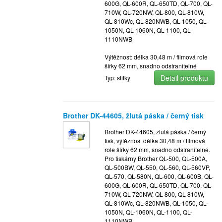
600G, QL-600R, QL-650TD, QL-700, QL-
710W, QL-720NW, QL-800, QL-810W,
QL-810Wc, QL-820NWB, QL-1050, QL-
1050N, QL-1060N, QL-1100, QL-
1110NWB
Výtěžnost: délka 30,48 m / filmová role
šířky 62 mm, snadno odstranitelné
Detail produktu
Typ: stitky
Brother DK-44605, žlutá páska / černý tisk
Brother DK-44605, žlutá páska / černý
tisk, výtěžnost délka 30,48 m / filmová
role šířky 62 mm, snadno odstranitelné.
Pro tiskárny Brother QL-500, QL-500A,
QL-500BW, QL-550, QL-560, QL-560VP,
QL-570, QL-580N, QL-600, QL-600B, QL-
600G, QL-600R, QL-650TD, QL-700, QL-
710W, QL-720NW, QL-800, QL-810W,
QL-810Wc, QL-820NWB, QL-1050, QL-
1050N, QL-1060N, QL-1100, QL-
1110NWB