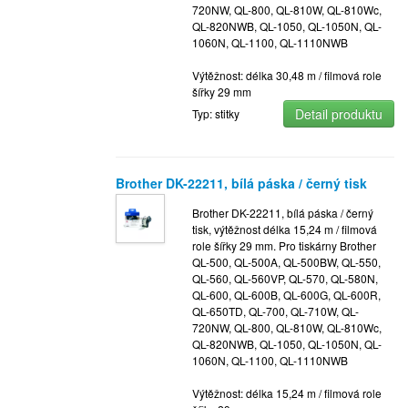
720NW, QL-800, QL-810W, QL-810Wc,
QL-820NWB, QL-1050, QL-1050N, QL-
1060N, QL-1100, QL-1110NWB
Výtěžnost: délka 30,48 m / filmová role
šířky 29 mm
Detail produktu
Typ: stitky
Brother DK-22211, bílá páska / černý tisk
Brother DK-22211, bílá páska / černý
tisk, výtěžnost délka 15,24 m / filmová
role šířky 29 mm. Pro tiskárny Brother
QL-500, QL-500A, QL-500BW, QL-550,
QL-560, QL-560VP, QL-570, QL-580N,
QL-600, QL-600B, QL-600G, QL-600R,
QL-650TD, QL-700, QL-710W, QL-
720NW, QL-800, QL-810W, QL-810Wc,
QL-820NWB, QL-1050, QL-1050N, QL-
1060N, QL-1100, QL-1110NWB
Výtěžnost: délka 15,24 m / filmová role