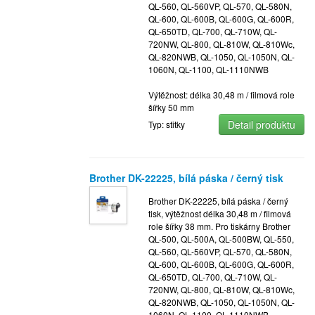
QL-560, QL-560VP, QL-570, QL-580N,
QL-600, QL-600B, QL-600G, QL-600R,
QL-650TD, QL-700, QL-710W, QL-
720NW, QL-800, QL-810W, QL-810Wc,
QL-820NWB, QL-1050, QL-1050N, QL-
1060N, QL-1100, QL-1110NWB
Výtěžnost: délka 30,48 m / filmová role
šířky 50 mm
Detail produktu
Typ: stitky
Brother DK-22225, bílá páska / černý tisk
Brother DK-22225, bílá páska / černý
tisk, výtěžnost délka 30,48 m / filmová
role šířky 38 mm. Pro tiskárny Brother
QL-500, QL-500A, QL-500BW, QL-550,
QL-560, QL-560VP, QL-570, QL-580N,
QL-600, QL-600B, QL-600G, QL-600R,
QL-650TD, QL-700, QL-710W, QL-
720NW, QL-800, QL-810W, QL-810Wc,
QL-820NWB, QL-1050, QL-1050N, QL-
1060N, QL-1100, QL-1110NWB