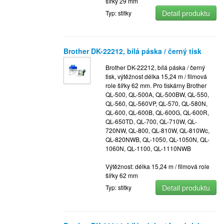
šířky 29 mm
Detail produktu
Typ: stitky
Brother DK-22212, bílá páska / černý tisk
Brother DK-22212, bílá páska / černý
tisk, výtěžnost délka 15,24 m / filmová
role šířky 62 mm. Pro tiskárny Brother
QL-500, QL-500A, QL-500BW, QL-550,
QL-560, QL-560VP, QL-570, QL-580N,
QL-600, QL-600B, QL-600G, QL-600R,
QL-650TD, QL-700, QL-710W, QL-
720NW, QL-800, QL-810W, QL-810Wc,
QL-820NWB, QL-1050, QL-1050N, QL-
1060N, QL-1100, QL-1110NWB
Výtěžnost: délka 15,24 m / filmová role
šířky 62 mm
Detail produktu
Typ: stitky