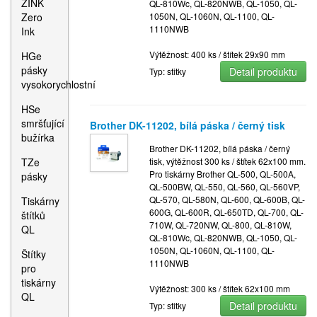
ZINK
QL-810Wc, QL-820NWB, QL-1050, QL-
Zero
1050N, QL-1060N, QL-1100, QL-
1110NWB
Ink
Výtěžnost: 400 ks / štítek 29x90 mm
HGe
pásky
Detail produktu
Typ: stitky
vysokorychlostní
HSe
smršťující
Brother DK-11202, bílá páska / černý tisk
bužírka
Brother DK-11202, bílá páska / černý
TZe
tisk, výtěžnost 300 ks / štítek 62x100 mm.
Pro tiskárny Brother QL-500, QL-500A,
pásky
QL-500BW, QL-550, QL-560, QL-560VP,
QL-570, QL-580N, QL-600, QL-600B, QL-
Tiskárny
600G, QL-600R, QL-650TD, QL-700, QL-
štítků
710W, QL-720NW, QL-800, QL-810W,
QL
QL-810Wc, QL-820NWB, QL-1050, QL-
1050N, QL-1060N, QL-1100, QL-
Štítky
1110NWB
pro
tiskárny
Výtěžnost: 300 ks / štítek 62x100 mm
QL
Detail produktu
Typ: stitky