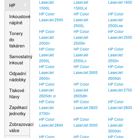
LaserJet
LaserJet
LaserJet 1600
HP
1500L
1500Lxi
HP Color
HP Color
HP Color
Inkoustové
LaserJet 2500
LaserJet
LaserJet
náplně
2500L
2500Lse
HP Color
HP Color
HP Color
Tonery
LaserJet
LaserJet
LaserJet 2550
do
2500n
2500tn
tiskáren
HP Color
HP Color
HP Color
LaserJet
LaserJet
LaserJet
Samostatný
2550L
2550Ln
2550n
inkoust
HP Color
HP Color
HP Color
LaserJet
LaserJet 2605
LaserJet
Odpadní
2600n
2605dn
nádobky
HP Color
HP Color
HP Color
Tiskové
LaserJet
LaserJet
LaserJet 2700
2605dn xi
2605dtn
hlavy
HP Color
HP Color
HP Color
Zapékací
LaserJet
LaserJet 2820
LaserJet 2830
jednotky
2700n
HP Color
HP Color
HP Color
Zobrazovací
LaserJet 2840
LaserJet 3000
LaserJet
válce
3000dn
HP Color
HP Color
HP Color