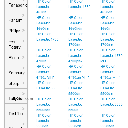
HP Color
HP Color
HP Color
Panasonic
LaserJet
LaserJet 4650
LaserJet
4610n
4650dn
HP Color
HP Color
HP Color
Pantum
LaserJet
LaserJet
LaserJet
4650dtn
4650hdn
4650n
Philips
HP Color
HP Color
HP Color
LaserJet 4700
LaserJet
LaserJet
Rex
4700dn
4700dtn
Rotary
HP Color
HP Color
HP Color
LaserJet
LaserJet
LaserJet 4730
Ricoh
4700n
4700ph+
MFP
HP Color
HP Color
HP Color
LaserJet
LaserJet
LaserJet
Samsung
4730x MFP
4730xm MFP
4730xs MFP
HP Color
HP Color
HP Color
Sharp
LaserJet 5500
LaserJet
LaserJet
5500dn
5500dtn
TallyGenicom
HP Color
HP Color
HP Color
LaserJet
LaserJet
LaserJet 5550
5500hdn
5500n
Toshiba
HP Color
HP Color
HP Color
LaserJet
LaserJet
LaserJet
5550dn
5550dtn
5550hdn