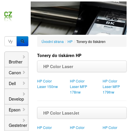
Úvodní strana
/
HP
/
Tonery do tiskáren
Tonery do tiskáren HP
Brother
HP Color Laser
Canon
HP Color
HP Color
HP Color
Dell
Laser 150nw
Laser MFP
Laser MFP
178nw
179fnw
Develop
Epson
HP Color LaserJet
Gestetner
HP Color
HP Color
HP Color