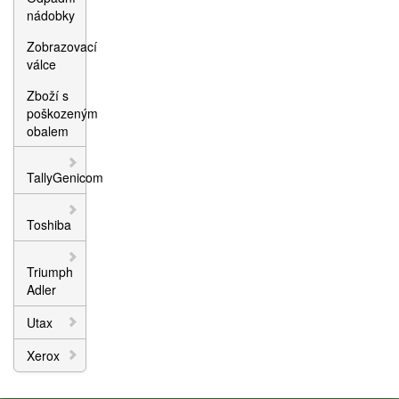
nádobky
Zobrazovací
válce
Zboží s
poškozeným
obalem
TallyGenicom
Toshiba
Triumph
Adler
Utax
Xerox