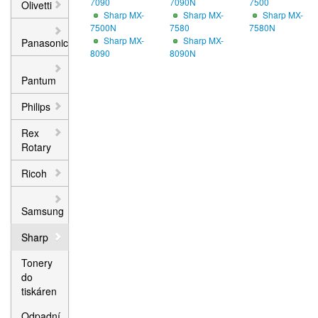
7090
7090N
7500
Olivetti
Sharp MX-
Sharp MX-
Sharp MX-
7500N
7580
7580N
Sharp MX-
Sharp MX-
Panasonic
8090
8090N
Pantum
Philips
Rex
Rotary
Ricoh
Samsung
Sharp
Tonery
do
tiskáren
Odpadní