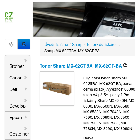
Úvodní strana
/
Sharp
/
Tonery do tiskáren
/
Sharp MX-62GTBA, MX-62GT-BA
Toner Sharp MX-62GTBA, MX-62GT-BA
Brother
Canon
Originální toner Sharp MX-
62GTBA, MX-62GT-BA, barva
Dell
černá (black), výtěžnost 65000
stran A4 při 5% pokrytí. Pro
tiskárny Sharp MX-6240N, MX-
Develop
6500, MX-6500N, MX-6580,
MX-6580N, MX-7040N, MX-
Epson
7090, MX-7090N, MX-7500,
MX-7500N, MX-7580, MX-
7580N, MX-8090, MX-8090N
Gestetner
Barva: