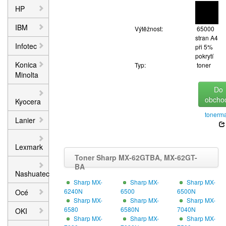
HP
IBM
Výtěžnost:
65000
stran A4
Infotec
při 5%
pokrytí
Konica
Typ:
toner
Minolta
Do
obcho
Kyocera
tonerma
Lanier
Lexmark
Toner Sharp MX-62GTBA, MX-62GT-
BA
Nashuatec
Sharp MX-
Sharp MX-
Sharp MX-
6240N
6500
6500N
Océ
Sharp MX-
Sharp MX-
Sharp MX-
6580
6580N
7040N
OKI
Sharp MX-
Sharp MX-
Sharp MX-