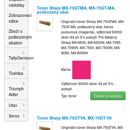
nádobky
Toner Sharp MX-75GTMA, MX-75GT-MA,
poškozený obal
Zobrazovací
válce
Originální toner Sharp MX-75GTMA, MX-
75GT-MA, poškozený obal, barva
Zboží s
purpurová (magenta), výtěžnost 60000
poškozeným
stran A4 při 5% pokrytí. Pro tiskárny
obalem
Sharp MX-6500, MX-6500N, MX-7090,
MX-7090N, MX-7500, MX-7500N, MX-
8090, MX-8090N
TallyGenicom
Barva:
Toshiba
Výtěžnost: 60000 stran A4 při 5%
Triumph
pokrytí
Adler
Detail produktu
Typ: toner
Utax
Xerox
Toner Sharp MX-75GTYA, MX-75GT-YA
Originální toner Sharp MX-75GTYA, MX-