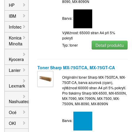
8090, MX-8090N
HP
IBM
Barva:
Infotec
Výtěžnost: 65000 stran A4 při 5%
Konica
pokrytí
Minolta
Detail produktu
Typ: toner
Kyocera
Toner Sharp MX-75GTCA, MX-75GT-CA
Lanier
Originální toner Sharp MX-75GTCA, MX-
75GT-CA, barva azurová (cyan),
Lexmark
výtěžnost 60000 stran A4 při 5% pokrytí.
Pro tiskárny Sharp MX-6500, MX-6500N,
MX-7090, MX-7090N, MX-7500, MX-
Nashuatec
7500N, MX-8090, MX-8090N
Océ
Barva:
OKI