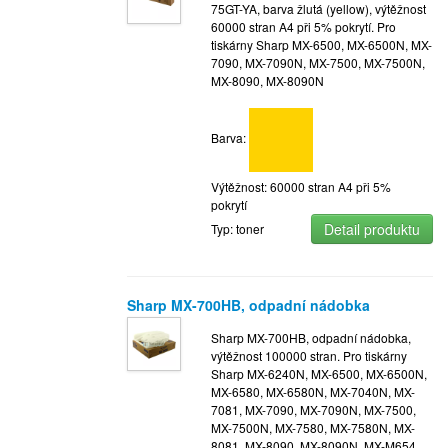
75GT-YA, barva žlutá (yellow), výtěžnost
60000 stran A4 při 5% pokrytí. Pro
tiskárny Sharp MX-6500, MX-6500N, MX-
7090, MX-7090N, MX-7500, MX-7500N,
MX-8090, MX-8090N
Barva:
Výtěžnost: 60000 stran A4 při 5%
pokrytí
Detail produktu
Typ: toner
Sharp MX-700HB, odpadní nádobka
Sharp MX-700HB, odpadní nádobka,
výtěžnost 100000 stran. Pro tiskárny
Sharp MX-6240N, MX-6500, MX-6500N,
MX-6580, MX-6580N, MX-7040N, MX-
7081, MX-7090, MX-7090N, MX-7500,
MX-7500N, MX-7580, MX-7580N, MX-
8081, MX-8090, MX-8090N, MX-M654,