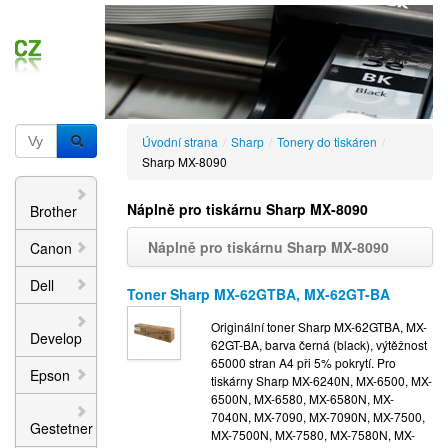
Úvodní strana
/
Sharp
/
Tonery do tiskáren
/
Sharp MX-8090
Náplně pro tiskárnu Sharp MX-8090
Brother
Náplně pro tiskárnu Sharp MX-8090
Canon
Dell
Toner Sharp MX-62GTBA, MX-62GT-BA
Originální toner Sharp MX-62GTBA, MX-
Develop
62GT-BA, barva černá (black), výtěžnost
65000 stran A4 při 5% pokrytí. Pro
Epson
tiskárny Sharp MX-6240N, MX-6500, MX-
6500N, MX-6580, MX-6580N, MX-
7040N, MX-7090, MX-7090N, MX-7500,
Gestetner
MX-7500N, MX-7580, MX-7580N, MX-