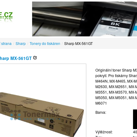
 strana
/
Sharp
/
Tonery do tiskáren
/
Sharp MX-561GT
Sharp MX-561GT
Originální toner Sharp M
pokrytí. Pro tiskárny 
M464N, MX-M465, MX-M
M2630, MX-M2651, MX-
M3551, MX-M3570, MX-
M5050, MX-M5051, MX-
M6071
Barva:
Výtěžnost:
40