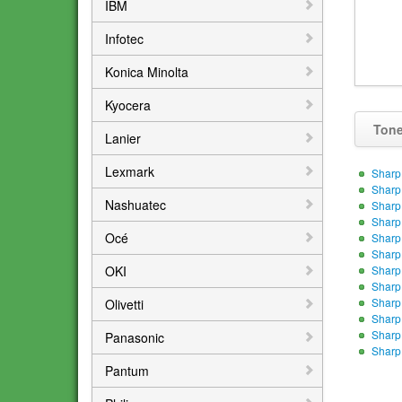
IBM
Infotec
Konica Minolta
Kyocera
Tone
Lanier
Lexmark
Sharp
Sharp
Nashuatec
Sharp
Sharp
Océ
Sharp
Sharp
OKI
Sharp
Sharp
Sharp
Olivetti
Sharp
Sharp
Panasonic
Sharp
Pantum