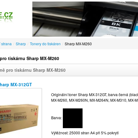
 strana
/
Sharp
/
Tonery do tiskáren
/
Sharp MX-M260
pro tiskárnu Sharp MX-M260
ně pro tiskárnu Sharp MX-M260
Sharp MX-312GT
Originální toner Sharp MX-312GT, barva černá (black
MX-M260, MX-M260N, MX-M264N, MX-M310, MX-
Barva:
Výtěžnost: 25000 stran A4 při 5% pokrytí