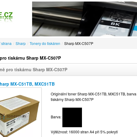
 strana
/
Sharp
/
Tonery do tiskáren
/
Sharp MX-C507P
pro tiskárnu Sharp MX-C507P
ně pro tiskárnu Sharp MX-C507P
Sharp MX-C51TB, MXC51TB
Originální toner Sharp MX-C51TB, MXC51TB, barva če
tiskárny Sharp MX-C507P
Barva:
Výtěžnost: 16000 stran A4 při 5% pokrytí