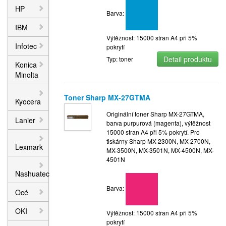
HP
Barva:
IBM
Výtěžnost: 15000 stran A4 při 5%
Infotec
pokrytí
Detail produktu
Typ: toner
Konica
Minolta
Toner Sharp MX-27GTMA
Kyocera
Originální toner Sharp MX-27GTMA,
Lanier
barva purpurová (magenta), výtěžnost
15000 stran A4 při 5% pokrytí. Pro
tiskárny Sharp MX-2300N, MX-2700N,
Lexmark
MX-3500N, MX-3501N, MX-4500N, MX-
4501N
Nashuatec
Barva:
Océ
OKI
Výtěžnost: 15000 stran A4 při 5%
pokrytí