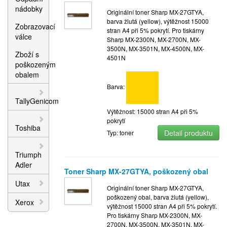
nádobky
Originální toner Sharp MX-27GTYA,
barva žlutá (yellow), výtěžnost 15000
Zobrazovací
stran A4 při 5% pokrytí. Pro tiskárny
válce
Sharp MX-2300N, MX-2700N, MX-
3500N, MX-3501N, MX-4500N, MX-
Zboží s
4501N
poškozeným
obalem
Barva:
TallyGenicom
Výtěžnost: 15000 stran A4 při 5%
pokrytí
Toshiba
Detail produktu
Typ: toner
Triumph
Adler
Toner Sharp MX-27GTYA, poškozený obal
Utax
Originální toner Sharp MX-27GTYA,
poškozený obal, barva žlutá (yellow),
Xerox
výtěžnost 15000 stran A4 při 5% pokrytí.
Pro tiskárny Sharp MX-2300N, MX-
2700N, MX-3500N, MX-3501N, MX-