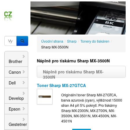
Úvodní strana
/
Sharp
/
Tonery do tiskáren
/
Sharp MX-3500N
Náplně pro tiskárnu Sharp MX-3500N
Brother
Náplně pro tiskárnu Sharp MX-
Canon
3500N
Dell
Toner Sharp MX-27GTCA
Originální toner Sharp MX-27GTCA,
Develop
barva azurová (cyan), výtěžnost 15000
stran A4 při 5% pokrytí. Pro tiskárny
Epson
Sharp MX-2300N, MX-2700N, MX-
3500N, MX-3501N, MX-4500N, MX-
4501N
Gestetner