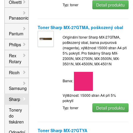
Olivetti
Detail produktu
Typ: toner
Panasonic
Toner Sharp MX-27GTMA, poškozený obal
Pantum
Originální toner Sharp MX-27GTMA,
poškozený obal, barva purpurová
Philips
(magenta), výtěžnost 15000 stran A4 při
5% pokrytí. Pro tiskárny Sharp MX-
Rex
2300N, MX-2700N, MX-3500N, MX-
Rotary
3501N, MX-4500N, MX-4501N
Ricoh
Barva:
Samsung
Výtěžnost: 15000 stran A4 při 5%
Sharp
pokrytí
Detail produktu
Typ: toner
Tonery
do
tiskáren
Toner Sharp MX-27GTYA
Odpadní