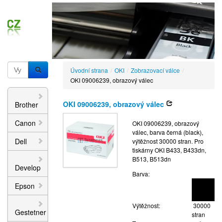
Úvodní strana
/
OKI
/
Zobrazovací válce
/
OKI 09006239, obrazový válec
OKI 09006239, obrazový válec
Brother
Canon
OKI 09006239, obrazový
válec, barva černá (black),
Dell
výtěžnost 30000 stran. Pro
tiskárny OKI B433, B433dn,
B513, B513dn
Develop
Barva:
Epson
Výtěžnost:
30000
Gestetner
stran