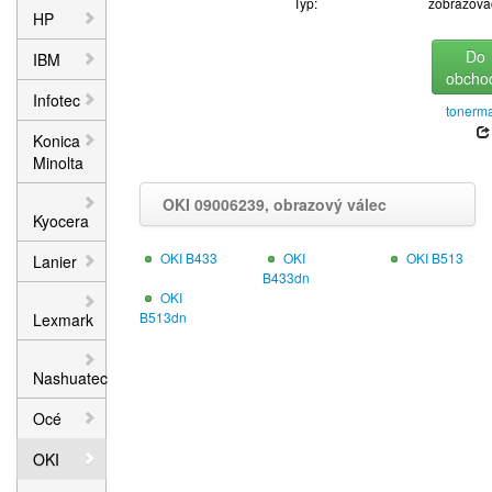
Typ:
zobrazova
HP
Do
IBM
obcho
Infotec
tonerma
Konica
Minolta
OKI 09006239, obrazový válec
Kyocera
OKI B433
OKI
OKI B513
Lanier
B433dn
OKI
B513dn
Lexmark
Nashuatec
Océ
OKI