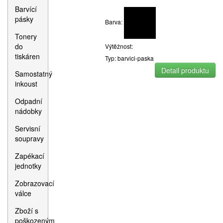
Barvící
pásky
Barva:
Tonery
do
Výtěžnost:
tiskáren
Typ: barvici-paska
Detail produktu
Samostatný
inkoust
Odpadní
nádobky
Servisní
soupravy
Zapékací
jednotky
Zobrazovací
válce
Zboží s
poškozeným