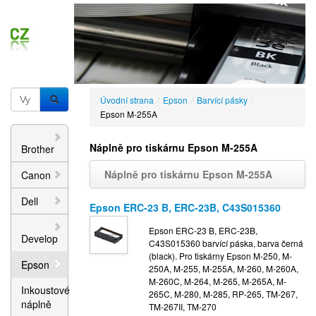
Úvodní strana
/
Epson
/
Barvící pásky
/
Epson M-255A
Náplně pro tiskárnu Epson M-255A
Brother
Náplně pro tiskárnu Epson M-255A
Canon
Dell
Epson ERC-23 B, ERC-23B, C43S015360
Epson ERC-23 B, ERC-23B,
Develop
C43S015360 barvící páska, barva černá
(black). Pro tiskárny Epson M-250, M-
Epson
250A, M-255, M-255A, M-260, M-260A,
M-260C, M-264, M-265, M-265A, M-
Inkoustové
265C, M-280, M-285, RP-265, TM-267,
náplně
TM-267II, TM-270