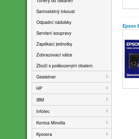
Tonery do tiskáren
Samostatný inkoust
Odpadní nádobky
Epson 
Servisní soupravy
Zapékací jednotky
Zobrazovací válce
Zboží s poškozeným obalem
Gestetner
HP
IBM
Infotec
Konica Minolta
Kyocera