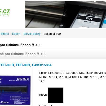
 strana
/
Epson
/
Barvící pásky
/
Epson M-190
pro tiskárnu Epson M-190
ně pro tiskárnu Epson M-190
ERC-09 B, ERC-09B, C43S015354
Epson ERC-09 B, ERC-09B, C43S015354 barvící pásk
M-163, M-164, M-180, M-180H, M-181, M-182, M-18
195
Barva: