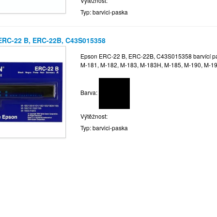
Výtěžnost:
Typ: barvici-paska
ERC-22 B, ERC-22B, C43S015358
Epson ERC-22 B, ERC-22B, C43S015358 barvící pásk
M-181, M-182, M-183, M-183H, M-185, M-190, M-1
Barva:
Výtěžnost:
Typ: barvici-paska