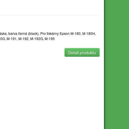
a, barva černá (black). Pro tiskárny Epson M-180, M-180H,
90G, M-191, M-192, M-192G, M-195
Detail produktu