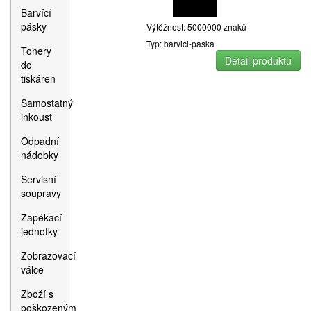
Barvící
pásky
Výtěžnost: 5000000 znaků
Typ: barvici-paska
Tonery
Detail produktu
do
tiskáren
Samostatný
inkoust
Odpadní
nádobky
Servisní
soupravy
Zapékací
jednotky
Zobrazovací
válce
Zboží s
poškozeným