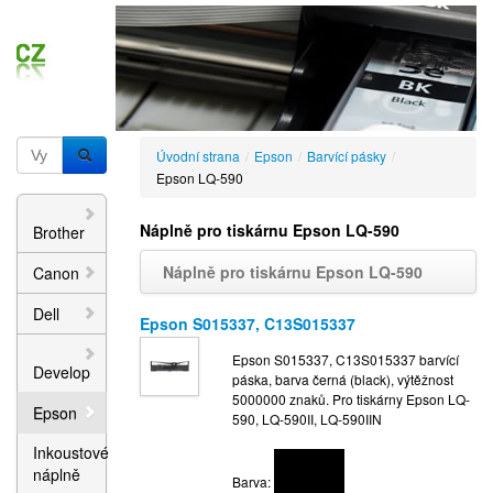
Úvodní strana
/
Epson
/
Barvící pásky
/
Epson LQ-590
Náplně pro tiskárnu Epson LQ-590
Brother
Náplně pro tiskárnu Epson LQ-590
Canon
Dell
Epson S015337, C13S015337
Epson S015337, C13S015337 barvící
Develop
páska, barva černá (black), výtěžnost
5000000 znaků. Pro tiskárny Epson LQ-
Epson
590, LQ-590II, LQ-590IIN
Inkoustové
náplně
Barva: