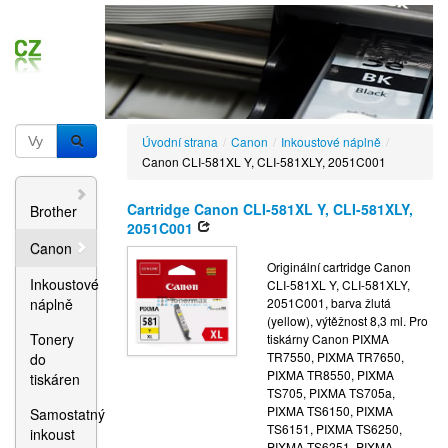
Úvodní strana
/
Canon
/
Inkoustové náplně
/
Canon CLI-581XL Y, CLI-581XLY, 2051C001
Cartridge Canon CLI-581XL Y, CLI-581XLY,
Brother
2051C001
Canon
Originální cartridge Canon
Inkoustové
CLI-581XL Y, CLI-581XLY,
náplně
2051C001, barva žlutá
(yellow), výtěžnost 8,3 ml. Pro
Tonery
tiskárny Canon PIXMA
TR7550, PIXMA TR7650,
do
PIXMA TR8550, PIXMA
tiskáren
TS705, PIXMA TS705a,
PIXMA TS6150, PIXMA
Samostatný
TS6151, PIXMA TS6250,
inkoust
PIXMA TS6251, PIXMA