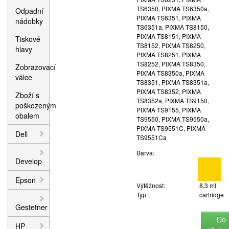
TS6350, PIXMA TS6350a,
Odpadní
PIXMA TS6351, PIXMA
nádobky
TS6351a, PIXMA TS8150,
PIXMA TS8151, PIXMA
Tiskové
TS8152, PIXMA TS8250,
hlavy
PIXMA TS8251, PIXMA
TS8252, PIXMA TS8350,
Zobrazovací
PIXMA TS8350a, PIXMA
válce
TS8351, PIXMA TS8351a,
PIXMA TS8352, PIXMA
Zboží s
TS8352a, PIXMA TS9150,
poškozeným
PIXMA TS9155, PIXMA
obalem
TS9550, PIXMA TS9550a,
PIXMA TS9551C, PIXMA
Dell
TS9551Ca
Barva:
Develop
Epson
Výtěžnost:
8,3 ml
Typ:
cartridge
Gestetner
Do
HP