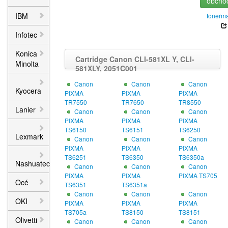
obcho
IBM
tonerma
Infotec
Konica
Cartridge Canon CLI-581XL Y, CLI-
Minolta
581XLY, 2051C001
Canon
Canon
Canon
Kyocera
PIXMA
PIXMA
PIXMA
TR7550
TR7650
TR8550
Lanier
Canon
Canon
Canon
PIXMA
PIXMA
PIXMA
TS6150
TS6151
TS6250
Lexmark
Canon
Canon
Canon
PIXMA
PIXMA
PIXMA
TS6251
TS6350
TS6350a
Nashuatec
Canon
Canon
Canon
PIXMA
PIXMA
PIXMA TS705
Océ
TS6351
TS6351a
Canon
Canon
Canon
OKI
PIXMA
PIXMA
PIXMA
TS705a
TS8150
TS8151
Olivetti
Canon
Canon
Canon