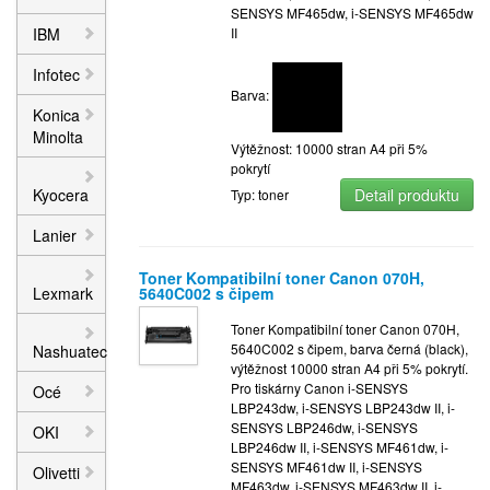
SENSYS MF465dw, i-SENSYS MF465dw
IBM
II
Infotec
Barva:
Konica
Minolta
Výtěžnost: 10000 stran A4 při 5%
pokrytí
Kyocera
Detail produktu
Typ: toner
Lanier
Toner Kompatibilní toner Canon 070H,
Lexmark
5640C002 s čipem
Toner Kompatibilní toner Canon 070H,
5640C002 s čipem, barva černá (black),
Nashuatec
výtěžnost 10000 stran A4 při 5% pokrytí.
Pro tiskárny Canon i-SENSYS
Océ
LBP243dw, i-SENSYS LBP243dw II, i-
SENSYS LBP246dw, i-SENSYS
OKI
LBP246dw II, i-SENSYS MF461dw, i-
SENSYS MF461dw II, i-SENSYS
Olivetti
MF463dw, i-SENSYS MF463dw II, i-