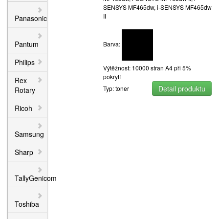
SENSYS MF465dw, i-SENSYS MF465dw
II
Panasonic
Pantum
Barva:
Philips
Výtěžnost: 10000 stran A4 při 5%
pokrytí
Rex
Detail produktu
Typ: toner
Rotary
Ricoh
Samsung
Sharp
TallyGenicom
Toshiba