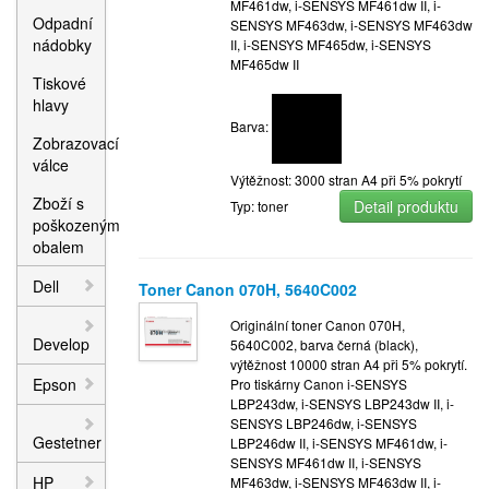
MF461dw, i-SENSYS MF461dw II, i-
Odpadní
SENSYS MF463dw, i-SENSYS MF463dw
nádobky
II, i-SENSYS MF465dw, i-SENSYS
MF465dw II
Tiskové
hlavy
Barva:
Zobrazovací
válce
Výtěžnost: 3000 stran A4 při 5% pokrytí
Zboží s
Detail produktu
Typ: toner
poškozeným
obalem
Dell
Toner Canon 070H, 5640C002
Originální toner Canon 070H,
Develop
5640C002, barva černá (black),
výtěžnost 10000 stran A4 při 5% pokrytí.
Epson
Pro tiskárny Canon i-SENSYS
LBP243dw, i-SENSYS LBP243dw II, i-
SENSYS LBP246dw, i-SENSYS
Gestetner
LBP246dw II, i-SENSYS MF461dw, i-
SENSYS MF461dw II, i-SENSYS
HP
MF463dw, i-SENSYS MF463dw II, i-