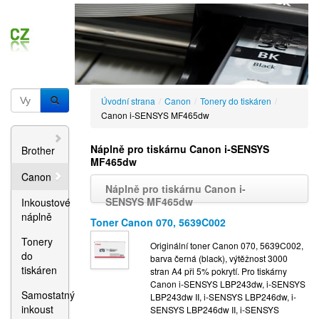
Úvodní strana
/
Canon
/
Tonery do tiskáren
/
Canon i-SENSYS MF465dw
Náplně pro tiskárnu Canon i-SENSYS
Brother
MF465dw
Canon
Náplně pro tiskárnu Canon i-
SENSYS MF465dw
Inkoustové
náplně
Toner Canon 070, 5639C002
Tonery
Originální toner Canon 070, 5639C002,
do
barva černá (black), výtěžnost 3000
tiskáren
stran A4 při 5% pokrytí. Pro tiskárny
Canon i-SENSYS LBP243dw, i-SENSYS
Samostatný
LBP243dw II, i-SENSYS LBP246dw, i-
inkoust
SENSYS LBP246dw II, i-SENSYS